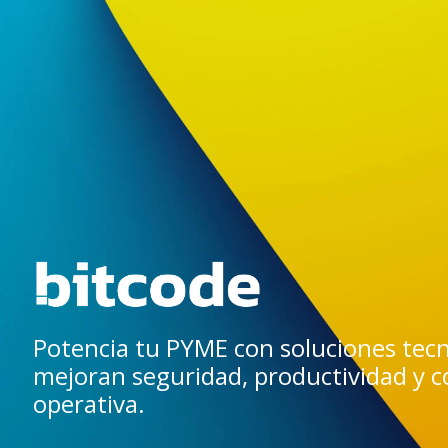
Potencia tu PYME con soluciones tec
mejoran seguridad, productividad y 
operativa.