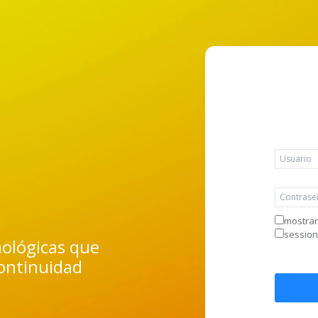
mostra
session
nológicas que
continuidad